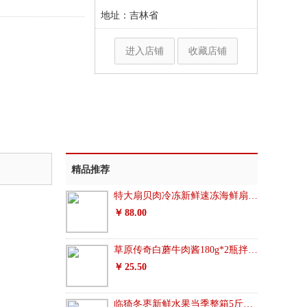
地址：吉林省
进入店铺
收藏店铺
精品推荐
特大扇贝肉冷冻新鲜速冻海鲜扇贝肉大号带黄无冰衣生鲜
88.00
草原传奇白蘑牛肉酱180g*2瓶拌饭拌面酱香菇蘑菇酱调味厨房调料
25.50
临猗冬枣新鲜水果当季整箱5斤包邮脆甜青枣大红枣非大荔鲜枣1