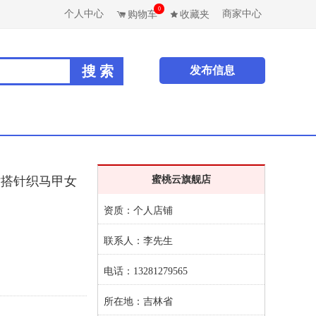
0
个人中心
商家中心
购物车
收藏夹
发布信息
裙搭针织马甲女
蜜桃云旗舰店
资质：个人店铺
联系人：李先生
电话：13281279565
所在地：吉林省