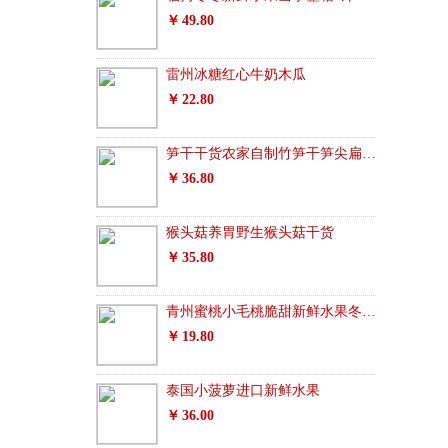
49.80
雷州冰糖红心牛奶木瓜
22.80
笋干干货农家自制竹笋干笋尖扁尖笋天目山笋干
36.80
猴头菇养胃野生猴头菇干货
35.80
青州蜜桃小毛桃脆甜新鲜水果冬雪水蜜桃秋桃
19.80
泰国小菠萝进口新鲜水果
36.00