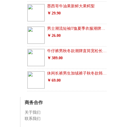
墨西哥牛油果新鲜大果鳄梨
29.90
男士潮流短袖T恤夏季衣服潮牌半袖纯棉宽松
26.00
牛仔裤男秋冬款潮牌直筒宽松长裤修身韩版潮流百搭高端男士裤子
389.00
休闲长裤男生加绒裤子秋冬款韩版潮流秋季百搭宽松伞兵运动束脚裤
69.00
商务合作
关于我们
联系我们