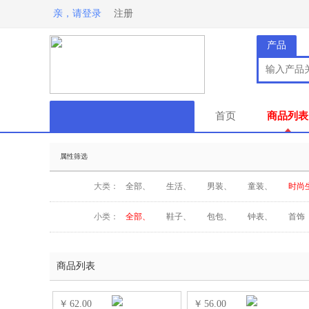
亲，请登录
注册
产品
首页
商品列表
属性筛选
大类：
全部
生活
男装
童装
时尚
小类：
全部
鞋子
包包
钟表
首饰
商品列表
62.00
56.00