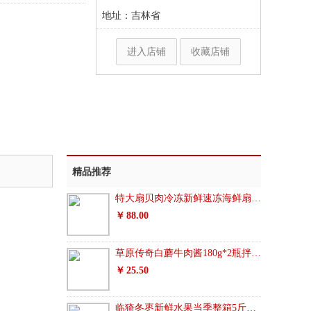
地址：吉林省
进入店铺
收藏店铺
精品推荐
特大扇贝肉冷冻新鲜速冻海鲜扇贝肉大号带黄无冰衣生鲜
88.00
草原传奇白蘑牛肉酱180g*2瓶拌饭拌面酱香菇蘑菇酱调味厨房调料
25.50
临猗冬枣新鲜水果当季整箱5斤包邮脆甜青枣大红枣非大荔鲜枣1