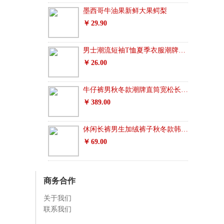
墨西哥牛油果新鲜大果鳄梨
29.90
男士潮流短袖T恤夏季衣服潮牌半袖纯棉宽松
26.00
牛仔裤男秋冬款潮牌直筒宽松长裤修身韩版潮流百搭高端男士裤子
389.00
休闲长裤男生加绒裤子秋冬款韩版潮流秋季百搭宽松伞兵运动束脚裤
69.00
商务合作
关于我们
联系我们