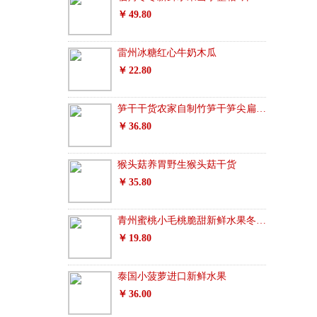
49.80
雷州冰糖红心牛奶木瓜
22.80
笋干干货农家自制竹笋干笋尖扁尖笋天目山笋干
36.80
猴头菇养胃野生猴头菇干货
35.80
青州蜜桃小毛桃脆甜新鲜水果冬雪水蜜桃秋桃
19.80
泰国小菠萝进口新鲜水果
36.00